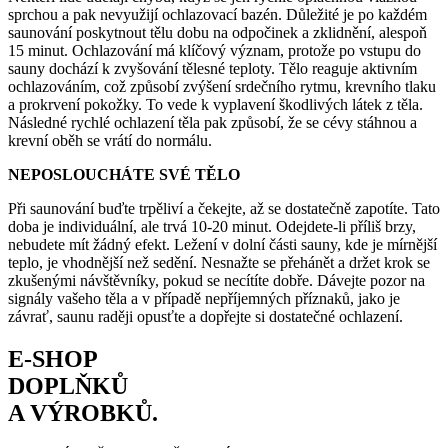
sprchou a pak nevyužijí ochlazovací bazén. Důležité je po každém
saunování poskytnout tělu dobu na odpočinek a zklidnění, alespoň
15 minut. Ochlazování má klíčový význam, protože po vstupu do
sauny dochází k zvyšování tělesné teploty. Tělo reaguje aktivním
ochlazováním, což způsobí zvýšení srdečního rytmu, krevního tlaku
a prokrvení pokožky. To vede k vyplavení škodlivých látek z těla.
Následné rychlé ochlazení těla pak způsobí, že se cévy stáhnou a
krevní oběh se vrátí do normálu.
NEPOSLOUCHÁTE SVÉ TĚLO
Při saunování buďte trpěliví a čekejte, až se dostatečně zapotíte. Tato
doba je individuální, ale trvá 10-20 minut. Odejdete-li příliš brzy,
nebudete mít žádný efekt. Ležení v dolní části sauny, kde je mírnější
teplo, je vhodnější než sedění. Nesnažte se přehánět a držet krok se
zkušenými návštěvníky, pokud se necítíte dobře. Dávejte pozor na
signály vašeho těla a v případě nepříjemných příznaků, jako je
závrať, saunu raději opusťte a dopřejte si dostatečné ochlazení.
E-SHOP
DOPLŇKŮ
A VÝROBKŮ.