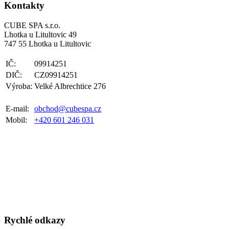
Kontakty
CUBE SPA s.r.o.
Lhotka u Litultovic 49
747 55 Lhotka u Litultovic
IČ:
09914251
DIČ:
CZ09914251
Výroba:
Velké Albrechtice 276
E-mail:
obchod@cubespa.cz
Mobil:
+420 601 246 031
Rychlé odkazy