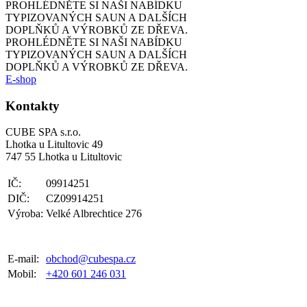
PROHLÉDNĚTE SI NAŠI NABÍDKU
TYPIZOVANÝCH SAUN
A DALŠÍCH
DOPLŇKŮ A VÝROBKŮ ZE DŘEVA.
PROHLÉDNĚTE SI NAŠI NABÍDKU
TYPIZOVANÝCH SAUN
A DALŠÍCH
DOPLŇKŮ A VÝROBKŮ ZE DŘEVA.
E-shop
Kontakty
CUBE SPA s.r.o.
Lhotka u Litultovic 49
747 55 Lhotka u Litultovic
IČ:
09914251
DIČ:
CZ09914251
Výroba:
Velké Albrechtice 276
E-mail:
obchod@cubespa.cz
Mobil:
+420 601 246 031