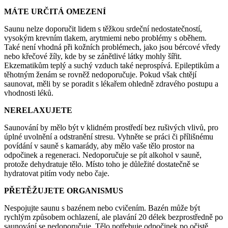
MÁTE URČITÁ OMEZENÍ
Saunu nelze doporučit lidem s těžkou srdeční nedostatečností,
vysokým krevním tlakem, arytmiemi nebo problémy s oběhem.
Také není vhodná při kožních problémech, jako jsou bércové vředy
nebo křečové žíly, kde by se zánětlivé látky mohly šířit.
Ekzematikům teplý a suchý vzduch také neprospívá. Epileptikům a
těhotným ženám se rovněž nedoporučuje. Pokud však chtějí
saunovat, měli by se poradit s lékařem ohledně zdravého postupu a
vhodnosti léků.
NERELAXUJETE
Saunování by mělo být v klidném prostředí bez rušivých vlivů, pro
úplné uvolnění a odstranění stresu. Vyhněte se práci či přílišnému
povídání v sauně s kamarády, aby mělo vaše tělo prostor na
odpočinek a regeneraci. Nedoporučuje se pít alkohol v sauně,
protože dehydratuje tělo. Místo toho je důležité dostatečně se
hydratovat pitím vody nebo čaje.
PŘETĚŽUJETE ORGANISMUS
Nespojujte saunu s bazénem nebo cvičením. Bazén může být
rychlým způsobem ochlazení, ale plavání 20 délek bezprostředně po
saunování se nedoporučuje. Tělo potřebuje odpočinek po očistě.