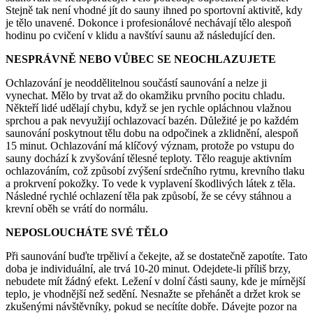
Stejně tak není vhodné jít do sauny ihned po sportovní aktivitě, kdy
je tělo unavené. Dokonce i profesionálové nechávají tělo alespoň
hodinu po cvičení v klidu a navštíví saunu až následující den.
NESPRÁVNĚ NEBO VŮBEC SE NEOCHLAZUJETE
Ochlazování je neoddělitelnou součástí saunování a nelze ji
vynechat. Mělo by trvat až do okamžiku prvního pocitu chladu.
Někteří lidé udělají chybu, když se jen rychle opláchnou vlažnou
sprchou a pak nevyužijí ochlazovací bazén. Důležité je po každém
saunování poskytnout tělu dobu na odpočinek a zklidnění, alespoň
15 minut. Ochlazování má klíčový význam, protože po vstupu do
sauny dochází k zvyšování tělesné teploty. Tělo reaguje aktivním
ochlazováním, což způsobí zvýšení srdečního rytmu, krevního tlaku
a prokrvení pokožky. To vede k vyplavení škodlivých látek z těla.
Následné rychlé ochlazení těla pak způsobí, že se cévy stáhnou a
krevní oběh se vrátí do normálu.
NEPOSLOUCHÁTE SVÉ TĚLO
Při saunování buďte trpěliví a čekejte, až se dostatečně zapotíte. Tato
doba je individuální, ale trvá 10-20 minut. Odejdete-li příliš brzy,
nebudete mít žádný efekt. Ležení v dolní části sauny, kde je mírnější
teplo, je vhodnější než sedění. Nesnažte se přehánět a držet krok se
zkušenými návštěvníky, pokud se necítíte dobře. Dávejte pozor na