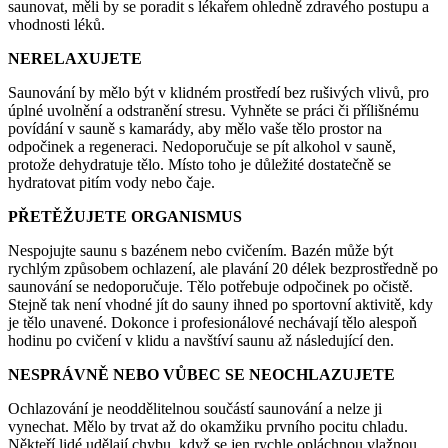
saunovat, měli by se poradit s lékařem ohledně zdravého postupu a
vhodnosti léků.
NERELAXUJETE
Saunování by mělo být v klidném prostředí bez rušivých vlivů, pro
úplné uvolnění a odstranění stresu. Vyhněte se práci či přílišnému
povídání v sauně s kamarády, aby mělo vaše tělo prostor na
odpočinek a regeneraci. Nedoporučuje se pít alkohol v sauně,
protože dehydratuje tělo. Místo toho je důležité dostatečně se
hydratovat pitím vody nebo čaje.
PŘETĚŽUJETE ORGANISMUS
Nespojujte saunu s bazénem nebo cvičením. Bazén může být
rychlým způsobem ochlazení, ale plavání 20 délek bezprostředně po
saunování se nedoporučuje. Tělo potřebuje odpočinek po očistě.
Stejně tak není vhodné jít do sauny ihned po sportovní aktivitě, kdy
je tělo unavené. Dokonce i profesionálové nechávají tělo alespoň
hodinu po cvičení v klidu a navštíví saunu až následující den.
NESPRÁVNĚ NEBO VŮBEC SE NEOCHLAZUJETE
Ochlazování je neoddělitelnou součástí saunování a nelze ji
vynechat. Mělo by trvat až do okamžiku prvního pocitu chladu.
Někteří lidé udělají chybu, když se jen rychle opláchnou vlažnou