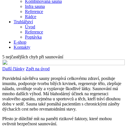
Kombinovaná sauna
Infra sauna
Reference
Rádce
Truhlářství
Úvod
Reference
Poptávka
E-shop
Kontakty
5 nejčastějších chyb při saunování
Další články
Zpět na úvod
Pravidelná návštěva sauny prospívá celkovému zdraví, posiluje
imunitu, podporuje tvorbu bílých krvinek, regeneruje tělo, zlepšuje
náladu, uvolňuje svaly a vyplavuje škodlivé látky. Saunování má
mnoho dalších výhod. Má blahodárný účinek na regeneraci
svalového aparátu, zejména u sportovců a těch, kteří tráví dlouhou
dobu v sedě. Sauna také pomáhá pacientům s chronickými záněty
dýchacích cest nebo revmatoidními stavy.
Přesto je důležité mít na paměti rizikové faktory, které mohou
ovlivnit bezpečnost saunování.