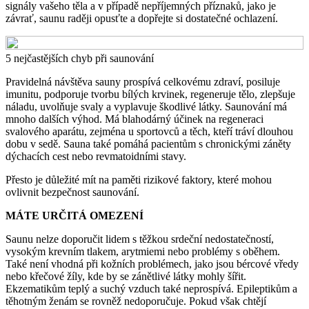
signály vašeho těla a v případě nepříjemných příznaků, jako je
závrať, saunu raději opusťte a dopřejte si dostatečné ochlazení.
5 nejčastějších chyb při saunování
Pravidelná návštěva sauny prospívá celkovému zdraví, posiluje
imunitu, podporuje tvorbu bílých krvinek, regeneruje tělo, zlepšuje
náladu, uvolňuje svaly a vyplavuje škodlivé látky. Saunování má
mnoho dalších výhod. Má blahodárný účinek na regeneraci
svalového aparátu, zejména u sportovců a těch, kteří tráví dlouhou
dobu v sedě. Sauna také pomáhá pacientům s chronickými záněty
dýchacích cest nebo revmatoidními stavy.
Přesto je důležité mít na paměti rizikové faktory, které mohou
ovlivnit bezpečnost saunování.
MÁTE URČITÁ OMEZENÍ
Saunu nelze doporučit lidem s těžkou srdeční nedostatečností,
vysokým krevním tlakem, arytmiemi nebo problémy s oběhem.
Také není vhodná při kožních problémech, jako jsou bércové vředy
nebo křečové žíly, kde by se zánětlivé látky mohly šířit.
Ekzematikům teplý a suchý vzduch také neprospívá. Epileptikům a
těhotným ženám se rovněž nedoporučuje. Pokud však chtějí