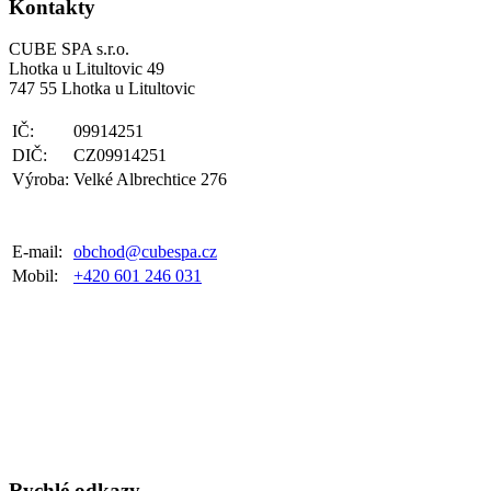
Kontakty
CUBE SPA s.r.o.
Lhotka u Litultovic 49
747 55 Lhotka u Litultovic
IČ:
09914251
DIČ:
CZ09914251
Výroba:
Velké Albrechtice 276
E-mail:
obchod@cubespa.cz
Mobil:
+420 601 246 031
Rychlé odkazy