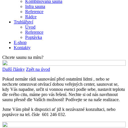
Kombinovaná sauna
Infra sauna
Reference
Rádce
Truhlářství
Úvod
Reference
Poptávka
E-shop
Kontakty
Chcete saunu na míru?
Další články
Zpět na úvod
Pokud nemáte rádi saunování před ostatními lidmi , nebo se
nechcete omezovat otvírací dobou veřejných center, saunovat se,
kdy Vás napadne, určit si vonnou esenci podle sebe, nastavit teplotu
dle svého citu, máme pro vás řešení. Nechte si od nás navrhnout
saunu přesně dle Vaších možností! Podívejte se na naše realizace.
Jsme Vám plně k dispozici ať již k nezávazné konzultaci, nebo
poptávce na tel. čísle 601 246 032.