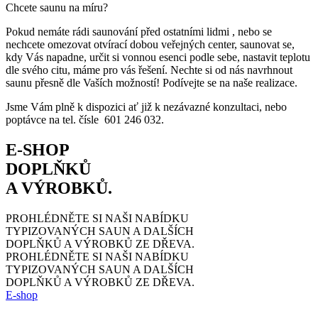
Chcete saunu na míru?
Pokud nemáte rádi saunování před ostatními lidmi , nebo se
nechcete omezovat otvírací dobou veřejných center, saunovat se,
kdy Vás napadne, určit si vonnou esenci podle sebe, nastavit teplotu
dle svého citu, máme pro vás řešení. Nechte si od nás navrhnout
saunu přesně dle Vaších možností! Podívejte se na naše realizace.
Jsme Vám plně k dispozici ať již k nezávazné konzultaci, nebo
poptávce na tel. čísle 601 246 032.
E-SHOP
DOPLŇKŮ
A VÝROBKŮ.
PROHLÉDNĚTE SI NAŠI NABÍDKU
TYPIZOVANÝCH SAUN
A DALŠÍCH
DOPLŇKŮ A VÝROBKŮ ZE DŘEVA.
PROHLÉDNĚTE SI NAŠI NABÍDKU
TYPIZOVANÝCH SAUN
A DALŠÍCH
DOPLŇKŮ A VÝROBKŮ ZE DŘEVA.
E-shop