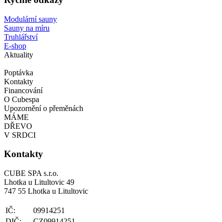
Modulární sauny
Sauny na míru
Truhlářství
E-shop
Aktuality
Poptávka
Kontakty
Financování
O Cubespa
Upozornění o přeměnách
MÁME
DŘEVO
V SRDCI
Kontakty
CUBE SPA s.r.o.
Lhotka u Litultovic 49
747 55 Lhotka u Litultovic
IČ:
09914251
DIČ:
CZ09914251