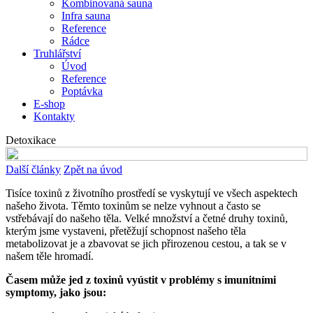
Kombinovaná sauna
Infra sauna
Reference
Rádce
Truhlářství
Úvod
Reference
Poptávka
E-shop
Kontakty
Detoxikace
Další články
Zpět na úvod
Tisíce toxinů z životního prostředí se vyskytují ve všech aspektech
našeho života. Těmto toxinům se nelze vyhnout a často se
vstřebávají do našeho těla. Velké množství a četné druhy toxinů,
kterým jsme vystaveni, přetěžují schopnost našeho těla
metabolizovat je a zbavovat se jich přirozenou cestou, a tak se v
našem těle hromadí.
Časem může jed z toxinů vyústit v problémy s imunitními
symptomy, jako jsou: