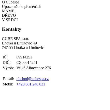
O Cubespa
Upozornění o přeměnách
MÁME
DŘEVO
V SRDCI
Kontakty
CUBE SPA s.r.o.
Lhotka u Litultovic 49
747 55 Lhotka u Litultovic
IČ:
09914251
DIČ:
CZ09914251
Výroba:
Velké Albrechtice 276
E-mail:
obchod@cubespa.cz
Mobil:
+420 601 246 031