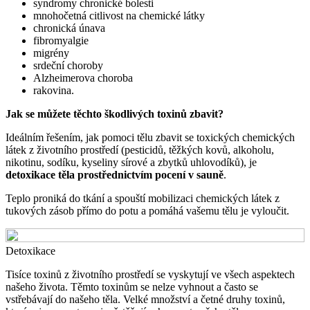
syndromy chronické bolesti
mnohočetná citlivost na chemické látky
chronická únava
fibromyalgie
migrény
srdeční choroby
Alzheimerova choroba
rakovina.
Jak se můžete těchto škodlivých toxinů zbavit?
Ideálním řešením, jak pomoci tělu zbavit se toxických chemických
látek z životního prostředí (pesticidů, těžkých kovů, alkoholu,
nikotinu, sodíku, kyseliny sírové a zbytků uhlovodíků), je
detoxikace těla prostřednictvím pocení v sauně
.
Teplo proniká do tkání a spouští mobilizaci chemických látek z
tukových zásob přímo do potu a pomáhá vašemu tělu je vyloučit.
Detoxikace
Tisíce toxinů z životního prostředí se vyskytují ve všech aspektech
našeho života. Těmto toxinům se nelze vyhnout a často se
vstřebávají do našeho těla. Velké množství a četné druhy toxinů,