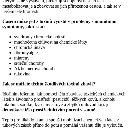
kterým jsme vystaveni, přetěžují schopnost našeho těla
metabolizovat je a zbavovat se jich přirozenou cestou, a tak se v
našem těle hromadí.
Časem může jed z toxinů vyústit v problémy s imunitními
symptomy, jako jsou:
syndromy chronické bolesti
mnohočetná citlivost na chemické látky
chronická únava
fibromyalgie
migrény
srdeční choroby
Alzheimerova choroba
rakovina.
Jak se můžete těchto škodlivých toxinů zbavit?
Ideálním řešením, jak pomoci tělu zbavit se toxických chemických
látek z životního prostředí (pesticidů, těžkých kovů, alkoholu,
nikotinu, sodíku, kyseliny sírové a zbytků uhlovodíků), je
detoxikace těla prostřednictvím pocení v sauně
.
Teplo proniká do tkání a spouští mobilizaci chemických látek z
tukových zásob přímo do potu a pomáhá vašemu tělu je vyloučit.