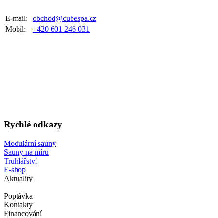
E-mail:
obchod@cubespa.cz
Mobil:
+420 601 246 031
Rychlé odkazy
Modulární sauny
Sauny na míru
Truhlářství
E-shop
Aktuality
Poptávka
Kontakty
Financování