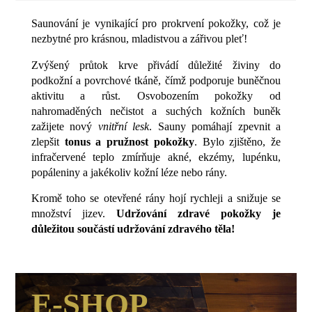
Saunování je vynikající pro prokrvení pokožky, což je
nezbytné pro krásnou, mladistvou a zářivou pleť!
Zvýšený průtok krve přivádí důležité živiny do
podkožní a povrchové tkáně, čímž podporuje buněčnou
aktivitu a růst. Osvobozením pokožky od
nahromaděných nečistot a suchých kožních buněk
zažijete nový
vnitřní lesk
. Sauny pomáhají zpevnit a
zlepšit
tonus a pružnost pokožky
. Bylo zjištěno, že
infračervené teplo zmírňuje akné, ekzémy, lupénku,
popáleniny a jakékoliv kožní léze nebo rány.
Kromě toho se otevřené rány hojí rychleji a snižuje se
množství jizev.
Udržování zdravé pokožky je
důležitou součástí udržování zdravého těla!
E-SHOP