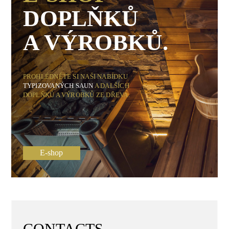
DOPLŇKŮ
A VÝROBKŮ.
PROHLÉDNĚTE SI NAŠI NABÍDKU
TYPIZOVANÝCH SAUN
A DALŠÍCH
DOPLŇKŮ A VÝROBKŮ ZE DŘEVA.
E-shop
CONTACTS