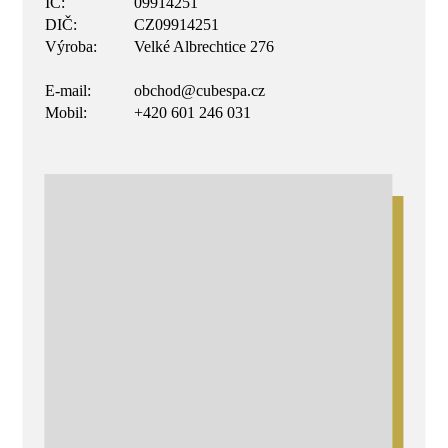
IČ:
09914251
DIČ:
CZ09914251
Výroba:
Velké Albrechtice 276
E-mail:
obchod@cubespa.cz
Mobil:
+420 601 246 031