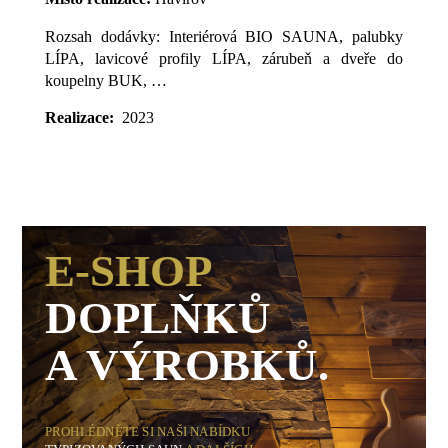
Rozsah dodávky: Interiérová BIO SAUNA, palubky
LÍPA, lavicové profily LÍPA, zárubeň a dveře do
koupelny BUK, …
Realizace:
2023
E-SHOP
DOPLŇKŮ
A VÝROBKŮ.
PROHLÉDNĚTE SI NAŠI NABÍDKU