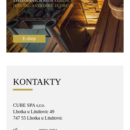
TYPIZOVANÝCH SAUN
A DALŠÍCH
DOPLŇKŮ A VÝROBKŮ ZE DŘEVA.
E-shop
KONTAKTY
CUBE SPA s.r.o.
Lhotka u Litultovic 49
747 55 Lhotka u Litultovic