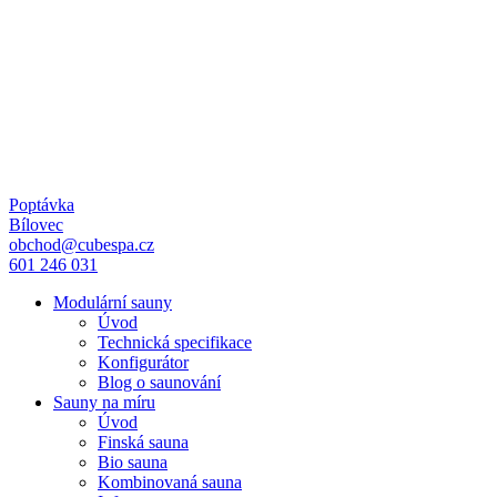
Poptávka
Bílovec
obchod@cubespa.cz
601 246 031
Modulární sauny
Úvod
Technická specifikace
Konfigurátor
Blog o saunování
Sauny na míru
Úvod
Finská sauna
Bio sauna
Kombinovaná sauna