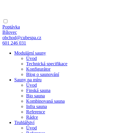
Poptávka
Bílovec
obchod@cubespa.cz
601 246 031
Modulární sauny
Úvod
Technická specifikace
Konfigurátor
Blog o saunování
Sauny na míru
Úvod
Finská sauna
Bio sauna
Kombinovaná sauna
Infra sauna
Reference
Rádce
Truhlářství
Úvod