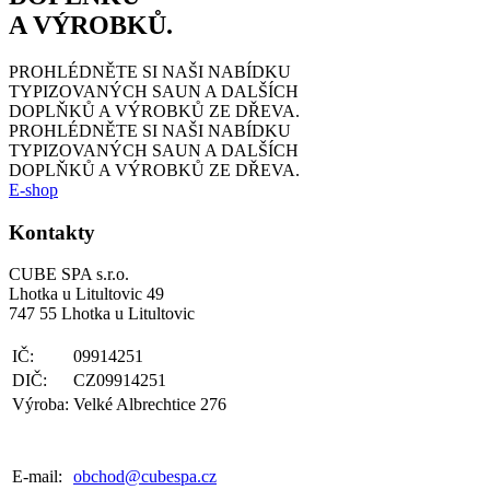
A VÝROBKŮ.
PROHLÉDNĚTE SI NAŠI NABÍDKU
TYPIZOVANÝCH SAUN
A DALŠÍCH
DOPLŇKŮ A VÝROBKŮ ZE DŘEVA.
PROHLÉDNĚTE SI NAŠI NABÍDKU
TYPIZOVANÝCH SAUN
A DALŠÍCH
DOPLŇKŮ A VÝROBKŮ ZE DŘEVA.
E-shop
Kontakty
CUBE SPA s.r.o.
Lhotka u Litultovic 49
747 55 Lhotka u Litultovic
IČ:
09914251
DIČ:
CZ09914251
Výroba:
Velké Albrechtice 276
E-mail:
obchod@cubespa.cz