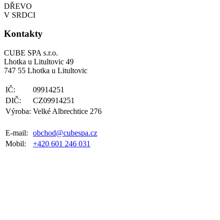
DŘEVO
V SRDCI
Kontakty
CUBE SPA s.r.o.
Lhotka u Litultovic 49
747 55 Lhotka u Litultovic
IČ:
09914251
DIČ:
CZ09914251
Výroba:
Velké Albrechtice 276
E-mail:
obchod@cubespa.cz
Mobil:
+420 601 246 031